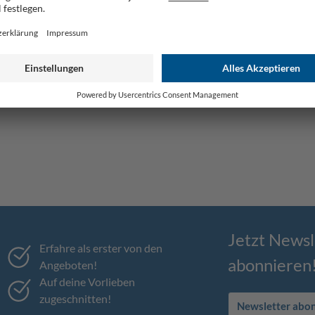
Jetzt Newsl
Erfahre als erster von den
abonnieren
Angeboten!
Auf deine Vorlieben
zugeschnitten!
Newsletter abo