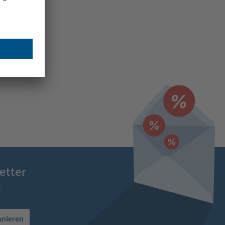
etter
!
nnieren