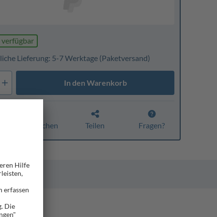
 verfügbar
liche Lieferung: 5-7 Werktage
(Paketversand)
In den Warenkorb
Vergleichen
Teilen
Fragen?