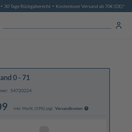
30 Tage Rückgaberecht
Kostenloser Versand ab 70€ (DE)*
•
•
and 0 - 71
mer:
54720224
09
inkl. MwSt. (19%) zzgl.
Versandkosten