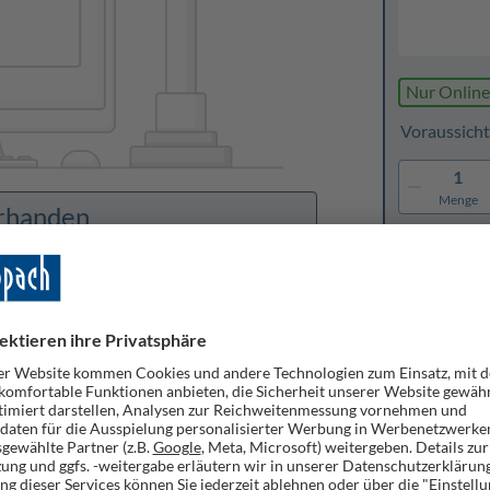
Nur Online
Voraussicht
1
Menge
orhanden
Merken