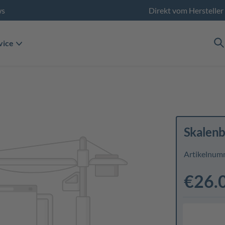
ws
Direkt vom Hersteller
vice
Skalenb
Artikelnum
€26.