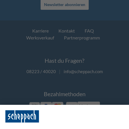
Newsletter abonnieren
Karriere
Kontakt
FAQ
Werksverkauf
Partnerprogramm
Hast du Fragen?
08223 / 40020
|
info@scheppach.com
Bezahlmethoden
Vorkasse