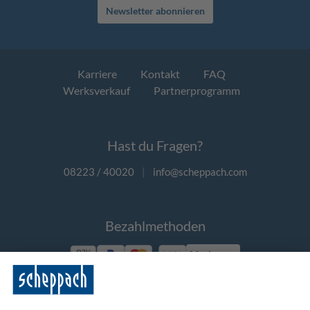
Newsletter abonnieren
Karriere
Kontakt
FAQ
Werksverkauf
Partnerprogramm
Hast du Fragen?
08223 / 40020
|
info@scheppach.com
Bezahlmethoden
Vorkasse