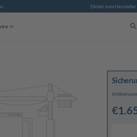
ws
Direkt vom Hersteller
vice
Sicheru
Artikelnum
€1.6