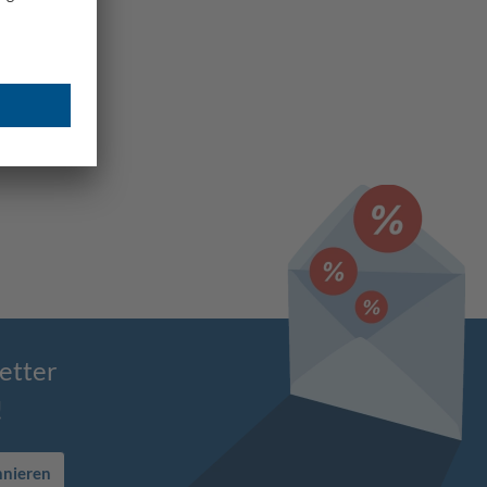
etter
!
nnieren