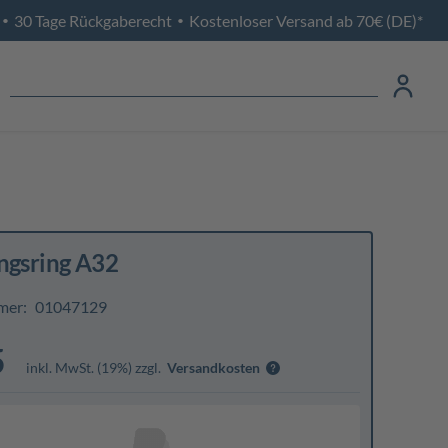
30 Tage Rückgaberecht
Kostenloser Versand ab 70€ (DE)*
•
•
ngsring A32
mer:
01047129
5
inkl. MwSt. (19%) zzgl.
Versandkosten