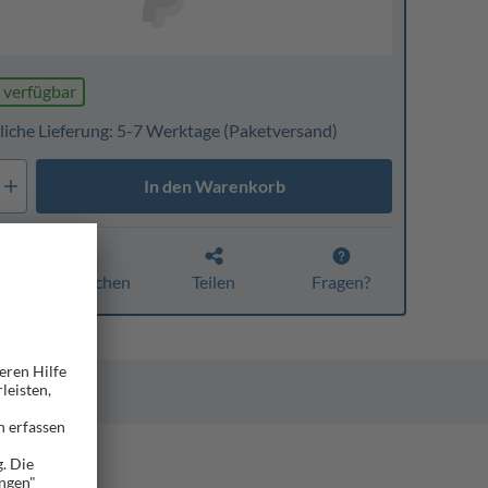
 verfügbar
liche Lieferung: 5-7 Werktage
(Paketversand)
In den Warenkorb
Vergleichen
Teilen
Fragen?