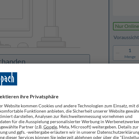
Nur Online
Voraussicht
1
Menge
orhanden
Merken