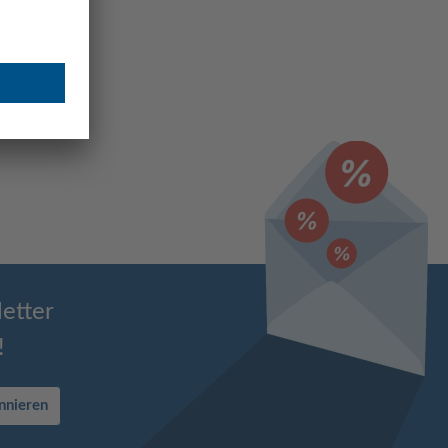
etter
!
nnieren