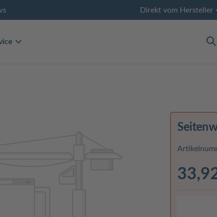
ws
Direkt vom Hersteller
vice
Seitenw
Artikelnum
33,9