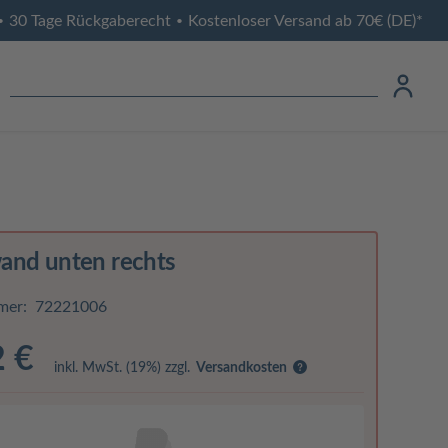
30 Tage Rückgaberecht
Kostenloser Versand ab 70€ (DE)*
•
•
and unten rechts
mer:
72221006
2 €
inkl. MwSt. (19%) zzgl.
Versandkosten