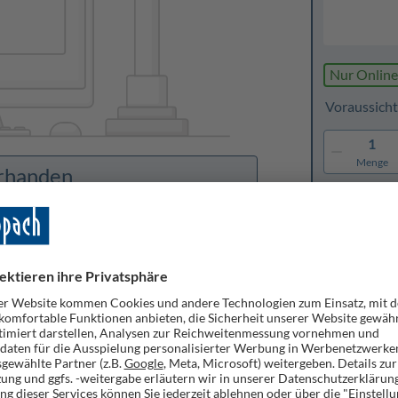
Nur Online
Voraussicht
1
Menge
orhanden
Merken