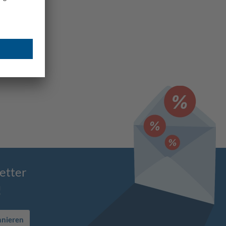
etter
!
nnieren