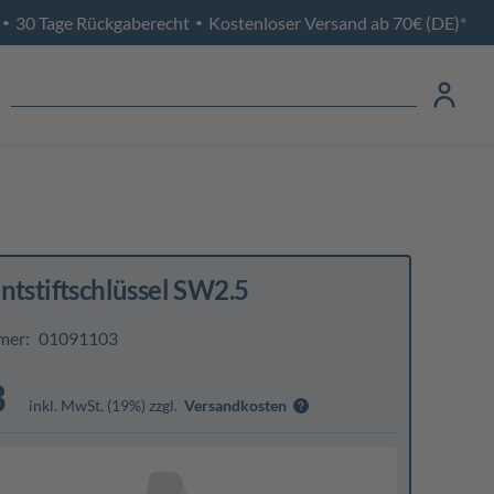
30 Tage Rückgaberecht
Kostenloser Versand ab 70€ (DE)*
•
•
ntstiftschlüssel SW2.5
mer:
01091103
3
inkl. MwSt. (19%) zzgl.
Versandkosten