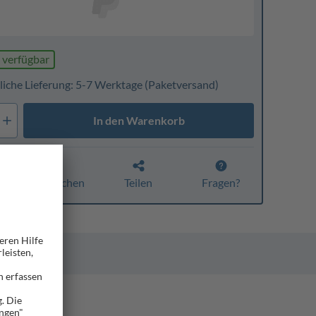
 verfügbar
liche Lieferung: 5-7 Werktage
(Paketversand)
In den Warenkorb
Vergleichen
Teilen
Fragen?