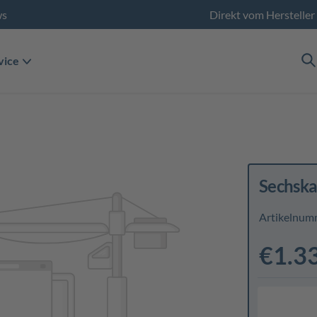
ws
Direkt vom Hersteller
vice
Sechska
Artikelnum
€1.3