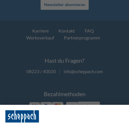
Newsletter abonnieren
Karriere
Kontakt
FAQ
Werksverkauf
Partnerprogramm
Hast du Fragen?
08223 / 40020
|
info@scheppach.com
Bezahlmethoden
Vorkasse