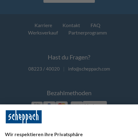
Karriere
Kontakt
FAQ
Werksverkauf
Partnerprogramm
Hast du Fragen?
08223 / 40020
|
info@scheppach.com
Bezahlmethoden
Vorkasse
Folge uns auf Social Media