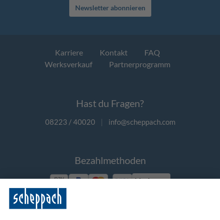
Newsletter abonnieren
Karriere
Kontakt
FAQ
Werksverkauf
Partnerprogramm
Hast du Fragen?
08223 / 40020
|
info@scheppach.com
Bezahlmethoden
Vorkasse