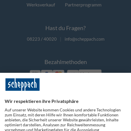
Werksverkauf
Partnerprogramm
Hast du Fragen?
08223 / 40020
|
info@scheppach.com
Bezahlmethoden
Vorkasse
Folge uns auf Social Media