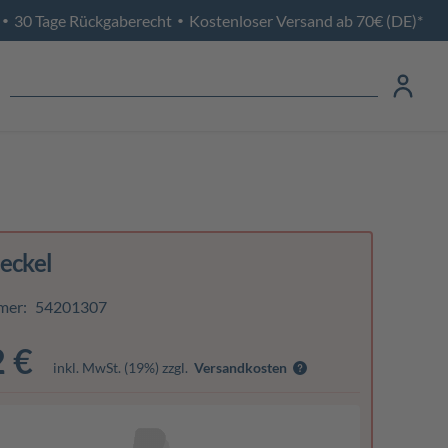
30 Tage Rückgaberecht
Kostenloser Versand ab 70€ (DE)*
•
•
eckel
mer:
54201307
2 €
inkl. MwSt. (19%) zzgl.
Versandkosten