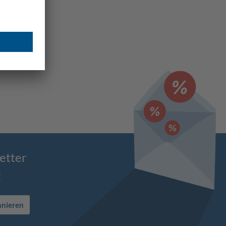
etter
!
nnieren