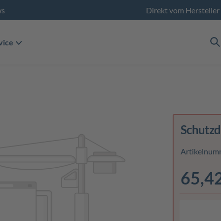
ws
Direkt vom Hersteller
vice
Schutzd
Artikelnum
65,4