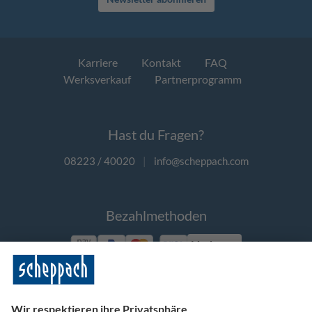
Karriere
Kontakt
FAQ
Werksverkauf
Partnerprogramm
Hast du Fragen?
08223 / 40020
|
info@scheppach.com
Bezahlmethoden
Vorkasse
Folge uns auf Social Media