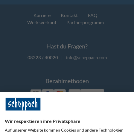
Karriere
Kontakt
FAQ
Werksverkauf
Partnerprogramm
Hast du Fragen?
08223 / 40020
|
info@scheppach.com
Bezahlmethoden
Vorkasse
Folge uns auf Social Media