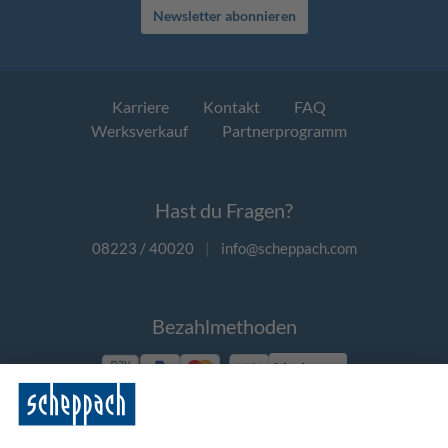
Newsletter abonnieren
Karriere
Kontakt
FAQ
Werksverkauf
Partnerprogramm
Hast du Fragen?
08223 / 40020
|
info@scheppach.com
Bezahlmethoden
Vorkasse