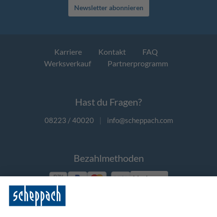
Newsletter abonnieren
Karriere
Kontakt
FAQ
Werksverkauf
Partnerprogramm
Hast du Fragen?
08223 / 40020
|
info@scheppach.com
Bezahlmethoden
Vorkasse