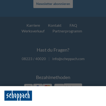
Newsletter abonnieren
Karriere
Kontakt
FAQ
Werksverkauf
Partnerprogramm
Hast du Fragen?
08223 / 40020
|
info@scheppach.com
Bezahlmethoden
Vorkasse