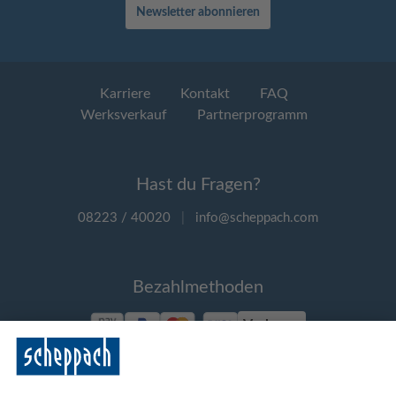
Newsletter abonnieren
Karriere
Kontakt
FAQ
Werksverkauf
Partnerprogramm
Hast du Fragen?
08223 / 40020
|
info@scheppach.com
Bezahlmethoden
Vorkasse