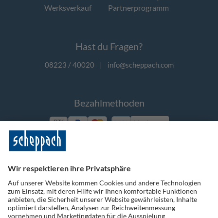
Werksverkauf
Partnerprogramm
Hast du Fragen?
08223 / 40020
|
info@scheppach.com
Bezahlmethoden
Vorkasse
Folge uns auf Social Media