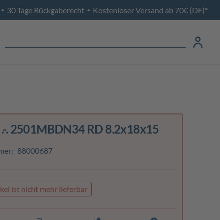
30 Tage Rückgaberecht
Kostenloser Versand ab 70€ (DE)*
•
•
 .-. 2501MBDN34 RD 8.2x18x15
mer:
88000687
kel ist nicht mehr lieferbar