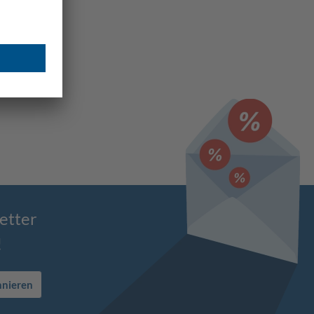
etter
!
nnieren