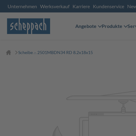
Unternehmen
Werksverkauf
Karriere
Kundenservice
Ne
Angebote
Produkte
Ser
Scheibe .-. 2501MBDN34 RD 8.2x18x15