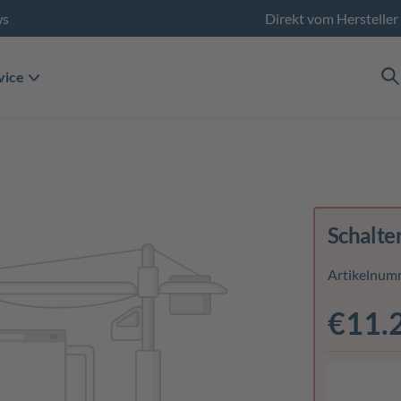
ws
Direkt vom Hersteller
vice
Schalte
Artikelnum
€11.