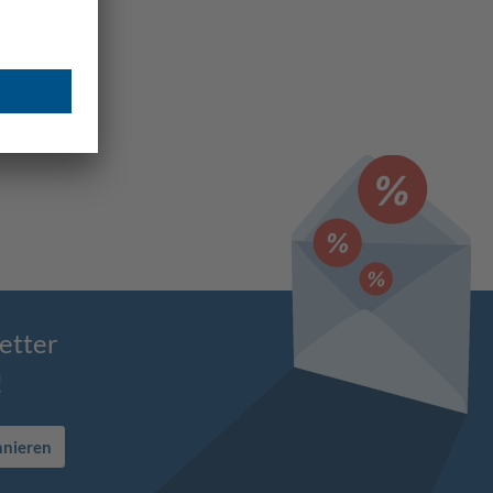
etter
!
nnieren