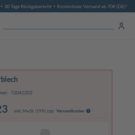
30 Tage Rückgaberecht
Kostenloser Versand ab 70€ (DE)*
•
•
rblech
mer:
72041203
23
inkl. MwSt. (19%) zzgl.
Versandkosten