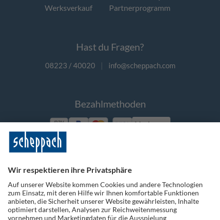
Werksverkauf
Partnerprogramm
Hast du Fragen?
08223 / 40020
|
info@scheppach.com
Bezahlmethoden
Vorkasse
Folge uns auf Social Media