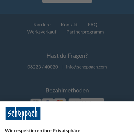
Karriere
Kontakt
FAQ
Werksverkauf
Partnerprogramm
Hast du Fragen?
08223 / 40020
|
info@scheppach.com
Bezahlmethoden
Vorkasse
Folge uns auf Social Media