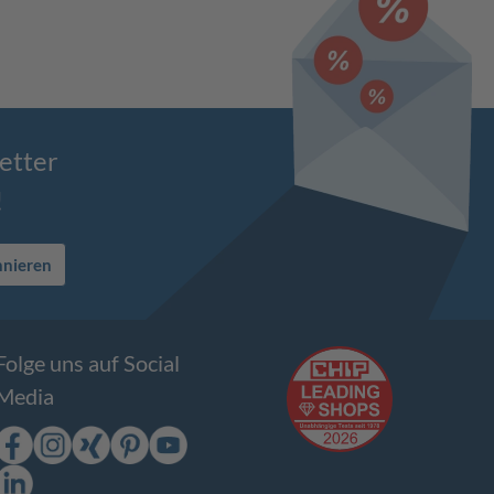
etter
!
nnieren
Folge uns auf Social
Media