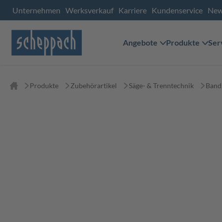
Unternehmen
Werksverkauf
Karriere
Kundenservice
Ne
Angebote
Produkte
Ser
Produkte
Zubehörartikel
Säge- & Trenntechnik
Band