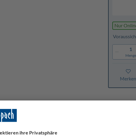
Nur Onlin
Voraussich
1
Meng
Merke