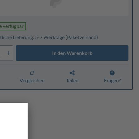
e verfügbar
tliche Lieferung: 5-7 Werktage
(Paketversand)
In den Warenkorb
e
n
Vergleichen
Teilen
Fragen?