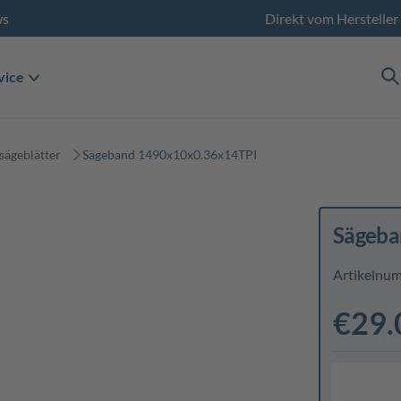
ws
Direkt vom Hersteller
vice
sägeblätter
Sägeband 1490x10x0.36x14TPI
Sägeba
Artikelnu
€29.