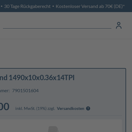
30 Tage Rückgaberecht
Kostenloser Versand ab 70€ (DE)*
•
•
nd 1490x10x0.36x14TPI
mmer:
7901501604
00
inkl. MwSt. (19%) zzgl.
Versandkosten