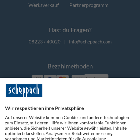
Werksverkauf
Partnerprogramm
Hast du Fragen?
08223 / 40020
|
info@scheppach.com
Bezahlmethoden
Vorkasse
Folge uns auf Social Media