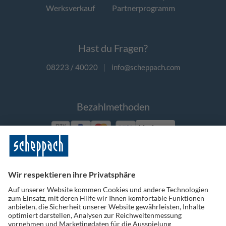
Werksverkauf
Partnerprogramm
Hast du Fragen?
08223 / 40020
|
info@scheppach.com
Bezahlmethoden
Vorkasse
Folge uns auf Social Media