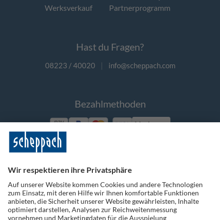
Werksverkauf
Partnerprogramm
Hast du Fragen?
08223 / 40020
|
info@scheppach.com
Bezahlmethoden
Vorkasse
Folge uns auf Social Media