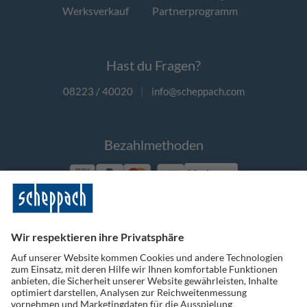
Werksverkauf
Partnerprogramm
Hast du Fragen?
08223 / 40020
|
info@scheppach.com
Bezahlmethoden
Vorkasse
Folge uns auf Social Media