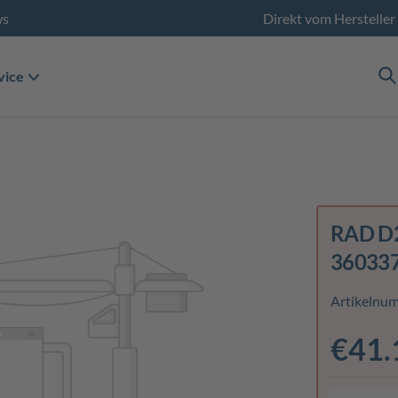
ws
Direkt vom Hersteller
vice
RAD D2
36033
Artikelnu
€41.