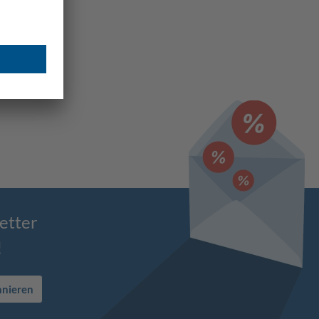
etter
!
nnieren