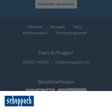
Newsletter abonnieren
Karriere
Kontakt
FAQ
Werksverkauf
Partnerprogramm
Hast du Fragen?
08223 / 40020
|
info@scheppach.com
Bezahlmethoden
Vorkasse