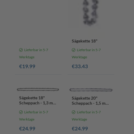
Sägekette 18"
Lieferbar in 5-7
Lieferbar in 5-7
Werktage
Werktage
€19.99
€33.43
Sägekette 18"
Sägekette 20"
Scheppach - 1,3 mm
Scheppach - 1,5 mm
Kettenstärke | 62
Kettenstärke | 76
Lieferbar in 5-7
Lieferbar in 5-7
Treibglieder |
Treibglieder |
Schwertlänge 45 cm
Schwertlänge 50cm
Werktage
Werktage
/ 18"
/ 20"
€24.99
€24.99