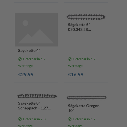
Sägekette 5"
030.043.28
scheppach (DIY)
Sägekette 4"
Lieferbar in 5-7
Lieferbar in 5-7
Werktage
Werktage
€29.99
€16.99
Sägekette 8"
Sägekette Oregon
Scheppach - 1,27
10"
mm Kettenstärke |
33 Treibglieder |
Lieferbar in 2-3
Lieferbar in 5-7
Schwertlänge 20 cm
Werktage
Werktage