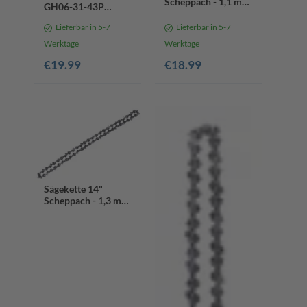
Scheppach - 1,1 mm
GH06-31-43P
Kettenstärke | 31
scheppach (DIY)
Treibglieder |
Lieferbar in 5-7
Lieferbar in 5-7
Schwertlänge 25,4
Werktage
Werktage
cm / 10"
€19.99
€18.99
Sägekette 14"
Scheppach - 1,3 mm
Kettenstärke | 53
Treibglieder |
Schwertlänge 35 cm
/ 14"