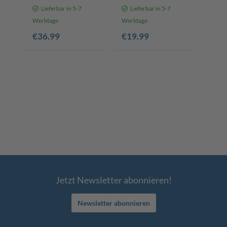
Scheppach - 81 x 30
Lieferbar in 5-7
Lieferbar in 5-7
x 4 mm
Werktage
Werktage
€36.99
€19.99
Jetzt Newsletter abonnieren!
Newsletter abonnieren