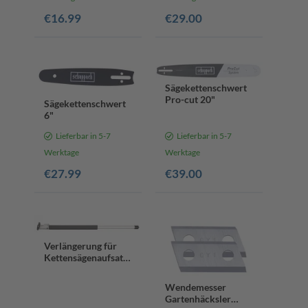
/ 8"
€16.99
€29.00
Sägekettenschwert
Pro-cut 20"
Sägekettenschwert
6"
Lieferbar in 5-7
Lieferbar in 5-7
Werktage
Werktage
€27.99
€39.00
Verlängerung für
Kettensägenaufsatz
/ Hochentaster
Scheppach -
Wendemesser
Stablänge 800 mm
Gartenhäcksler