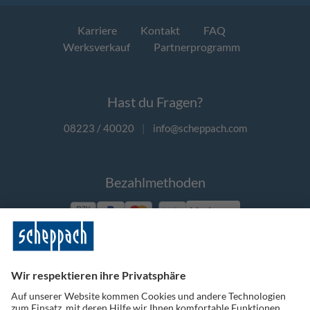
Karriere
Kontakt
FAQ
Werksverkauf
Partnerprogramm
Hast du Fragen?
08223 / 40020
|
info@scheppach.com
Bezahlmethoden
Vorkasse
Folge uns auf Social Media