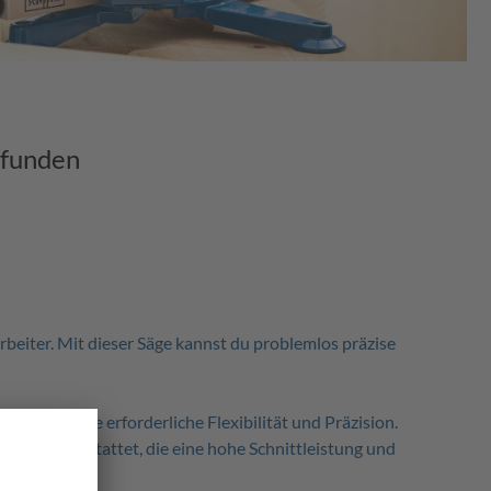
efunden
eiter. Mit dieser Säge kannst du problemlos präzise
ten dir die erforderliche Flexibilität und Präzision.
oren ausgestattet, die eine hohe Schnittleistung und