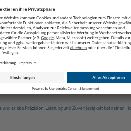
inkel ermöglichen dir eine genaue Anpassung an der Anforderunge
 während des Betriebs.
r sind unsere Tisch-Kapp- und Gehrungssägen mit verschiedenen S
itsumfeld und minimieren das Risiko von Verletzungen. Unsere Säge
tung. Zudem sind sie einfach zu bedienen und ermöglichen dir effi
 Onlineshop. Wähle das Modell, das deinen Anforderungen und d
ell und einfach.
rvorragenden Kundenservice. Unsere Experten stehen dir jederzei
und erlebe Präzision, Leistung und Zuverlässigkeit bei deinen H