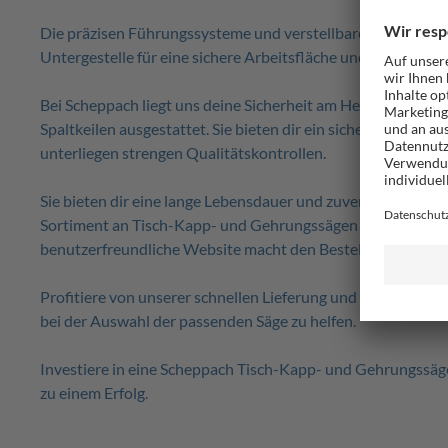
Die präzisen Führungssysteme und verstellbaren Schneidew
Untergestelle für eine sichere Arbeitsfläche und Stabilität
Bei Scheppach liegt uns deine Sicherheit am Herzen. Dahe
Spaltkeilen ausgestattet. Sie bieten dir ein sicheres Arbe
unterliegen strengen Qualitätskontrollen.
Sie bieten dir eine lange Lebensdauer und zuverlässige Leis
Sortiment an Tisch-Kapp- und Gehrungssägen im Scheppach
benutzerfreundliche Website macht den Bestellprozess schn
Profitiere von unserer schnellen Lieferung und unserem he
bei der Auswahl der passenden Säge zu helfen.
Investiere in eine Scheppach Tisch-Kapp- und Gehrungssäge 
zu einem Erfolg.