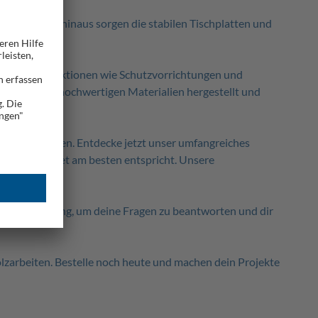
n. Darüber hinaus sorgen die stabilen Tischplatten und
icherheitsfunktionen wie Schutzvorrichtungen und
n werden aus hochwertigen Materialien hergestellt und
zientes Arbeiten. Entdecke jetzt unser umfangreiches
einem Budget am besten entspricht. Unsere
t zur Verfügung, um deine Fragen zu beantworten und dir
olzarbeiten. Bestelle noch heute und machen dein Projekte