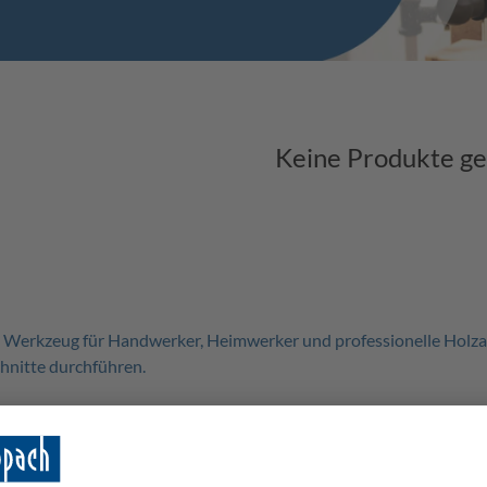
Keine Produkte g
 Werkzeug für Handwerker, Heimwerker und professionelle Holzarb
hnitte durchführen.
el herstellen möchtest, unsere Tisch-Kapp- und Gehrungssägen bie
 hochwertige Verarbeitung aus. Sie sind mit leistungsstarken Mot