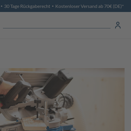
30 Tage Rückgaberecht
Kostenloser Versand ab 70€ (DE)*
•
•