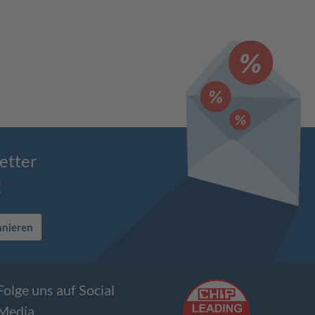
etter
!
nnieren
Folge uns auf Social
Media