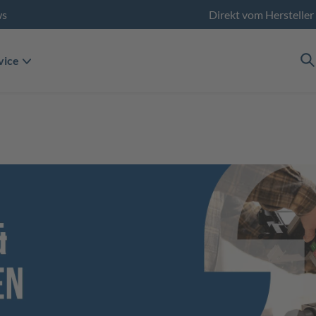
ws
Direkt vom Hersteller
vice