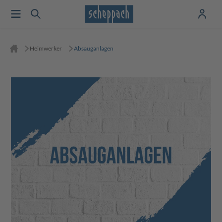
Heimwerker
Absauganlagen