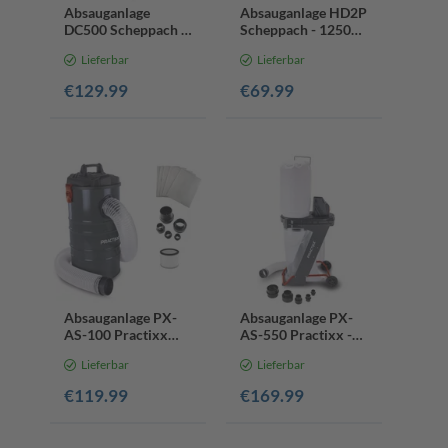
Absauganlage
Absauganlage HD2P
DC500 Scheppach -
Scheppach - 1250W
75L Volumen |
| Kunststoffgehäuse
Lieferbar
Lieferbar
550W | Luftleistung
| inkl. Bohr-
1150m3/h | inkl. 4-
Absaugdüse & Saug-
€129.99
€69.99
tlg. Adapterset
Blasdüse
Absauganlage PX-
Absauganlage PX-
AS-100 Practixx
AS-550 Practixx -
-1200W |
75L Volumen |
Lieferbar
Lieferbar
Luftleistung 215
550W | Luftleistung
m³/h | 65L
1150m3/h | 4-tlg Set
€119.99
€169.99
Füllmenge
+ 5x Säcke
Metallbehälter | 2m
Schlauch Ø100mm |