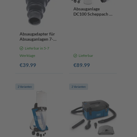
Absauganlage
DC100 Scheppach -
inkl. 6-tlg.
Adapterset | 65 Liter
| Metallbehälter |
Absaugadapter für
100mm Anschluss
Absauganlagen 7-
stufig Ø35-150mm
Lieferbar in 5-7
Flexibel
Werktage
Lieferbar
€39.99
€89.99
2 Varianten
2 Varianten