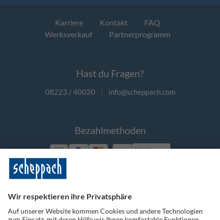
Karriere
Kontakt
FAQ
Werksverkauf
Partnerprogramm
Hast du Fragen?
08223 / 40020
|
info@scheppach.com
Bezahlmethoden
Vorkasse
Folge uns auf Social Media