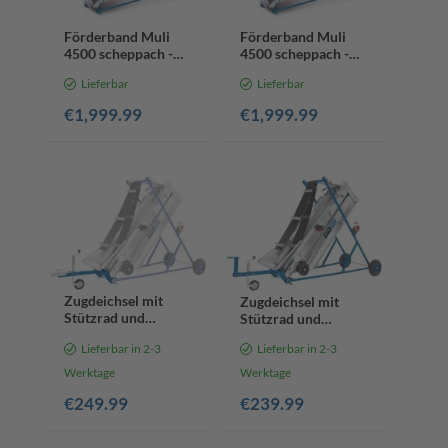
Förderband Muli
Förderband Muli
4500 scheppach -
4500 scheppach -
230V 50Hz 1100W |
400V 50Hz 1100W |
Lieferbar
Lieferbar
3500mm
3500mm
Förderhöhe |
Förderhöhe |
€1,999.99
€1,999.99
4500mm
4500mm
Förderlänge
Förderlänge
Zugdeichsel mit
Zugdeichsel mit
Stützrad und
Stützrad und
Kugelkopf-
Schlepper-Zugöse
Lieferbar in 2-3
Lieferbar in 2-3
Kupplung
Werktage
Werktage
€249.99
€239.99