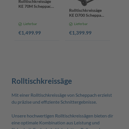
Rolltischkreissäge
KE 70M Scheppach
Rolltischkreissäge
- 400V 5200W |
KE D700 Scheppach
700mm HW
- 400V 5200W |
Sägeblatt | 250mm
Lieferbar
Lieferbar
700mm HW
Schnitthöhe |
Sägeblatt | 230mm
Keilriemenantrieb
€1,499.99
€1,399.99
Schnitthöhe |
Tischgröße 1400 x
860 mm
Rolltischkreissäge
Mit einer Rolltischkreissäge von Scheppach erzielst
du präzise und effiziente Schnittergebnisse.
Unsere hochwertigen Rolltischkreissägen bieten dir
eine optimale Kombination aus Leistung und