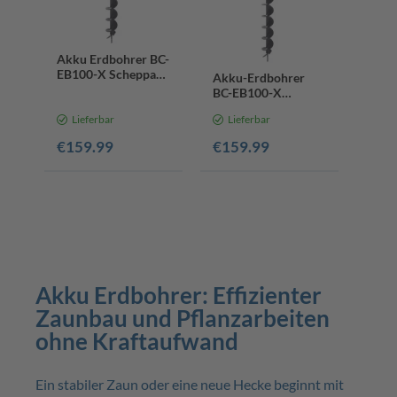
Akku Erdbohrer BC-
EB100-X Scheppach
Akku-Erdbohrer
- 20V | 800mm
BC-EB100-X
Bohrerlänge |
Scheppach - 20V |
Ø100mm Bohrer | 3
Lieferbar
Lieferbar
800mm Bohrerlänge
Betriebsmodi |
| Ø100mm Bohrer |
€159.99
€159.99
Softgrip
3 Betriebsmodi |
Softgrip | inkl. 4Ah
Akku + 2,4A
Ladegerät
Akku Erdbohrer: Effizienter
Zaunbau und Pflanzarbeiten
ohne Kraftaufwand
Ein stabiler Zaun oder eine neue Hecke beginnt mit