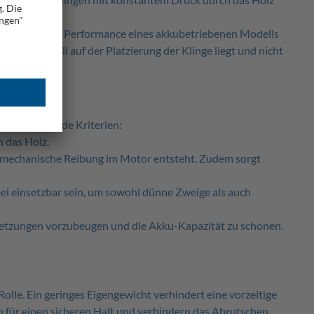
ässt, bleibt die Performance eines akkubetriebenen Modells
er Fokus voll auf der Platzierung der Klinge liegt und nicht
e auf folgende Kriterien:
 das Holz.
e mechanische Reibung im Motor entsteht. Zudem sorgt
l einsetzbar sein, um sowohl dünne Zweige als auch
rletzungen vorzubeugen und die Akku-Kapazität zu schonen.
Rolle. Ein geringes Eigengewicht verhindert eine vorzeitige
für einen sicheren Halt und verhindern das Abrutschen