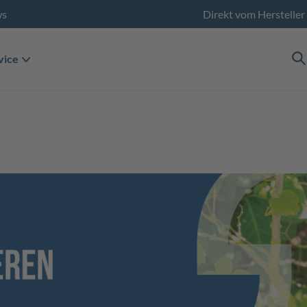
ws
Direkt vom Hersteller
vice