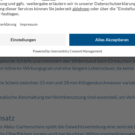
Während bei manuellen Scheren die Schnittkraft mit der Zeit nachl
ich höhere Arbeitsgeschwindigkeit und eine präzisere Führung, da d
heren
tails entscheidend für die Lebensdauer und das Schnittbild. Acht
haltende Schärfe und minimiert den Widerstand beim Eintauchen in
nen höheren Wirkungsgrad und eine längere Lebensdauer, da kein
die Schere zwischen 15 mm und 28 mm Klingendurchmesser variabe
tomatische Abschaltung bei Nichtbenutzung sind essenziell, um Ve
nsatz
iner Akku-Gartenschere spielt die Gewichtsverteilung eine zentrale 
ip-Oberflächen sorgen auch bei feuchten Witterungsbedingungen 