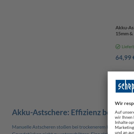
Akku-As
15mm & 2
2,4A Lad
Liefer
64,99 
Akku-Astschere: Effizienz bei der 
Manuelle Astscheren stoßen bei trockenerem Holz oder dick
Grundstücken nicht zu unterschätzen. Eine elektrische Ast