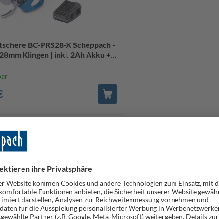
tschere BC-PRS28-X Scheppach -
8mm Klingen | inkl. 2Ah Akku +
egerät
bar
€
Gehölzpflege
eren Aststärken schnell an ihre Grenzen. Die mechanische Belast
schere übernimmt die Kraftarbeit durch einen leistungsstarken Mo