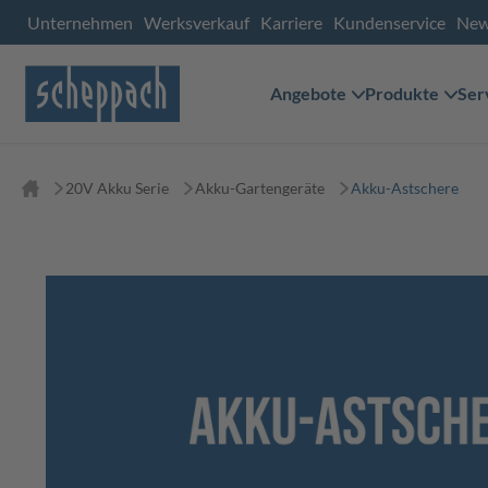
Unternehmen
Werksverkauf
Karriere
Kundenservice
Ne
Angebote
Produkte
Ser
20V Akku Serie
Akku-Gartengeräte
Akku-Astschere