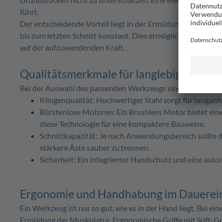
führt.
Der entscheidende Vorteil liegt in der Ermüdungsfreiheit. 
bis zum letzten Schnitt konstant. Dies ermöglicht eine deutl
auf der aufzuwendenden Kraft.
Qualitätsmerkmale für langlebige Astsc
Bei der Auswahl des passenden Werkzeugs sind technische De
Klingenqualität: Hochwertiger Stahl sorgt für langan
Bürstenlose Motoren: Ein Brushless Motor bietet ei
diese Technologie für eine kompaktere Bauweise.
Schnittkapazität: Je nach Anwendungsbereich sollte 
stärkere Äste sauber zu trennen.
Sicherheit: Ein integrierter Handschutz und eine au
Ergonomie und Handhabung im Dauerei
Ein Werkzeug ist nur so gut, wie es in der Hand liegt. Bei e
Ermüdung der Muskulatur. Ergonomische Griffe mit Soft-Gr