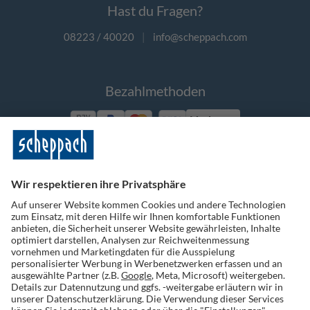
Hast du Fragen?
08223 / 40020
|
info@scheppach.com
Bezahlmethoden
Vorkasse
Folge uns auf Social Media