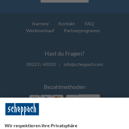
Karriere
Kontakt
FAQ
Werksverkauf
Partnerprogramm
Hast du Fragen?
08223 / 40020
|
info@scheppach.com
Bezahlmethoden
Vorkasse
Folge uns auf Social Media