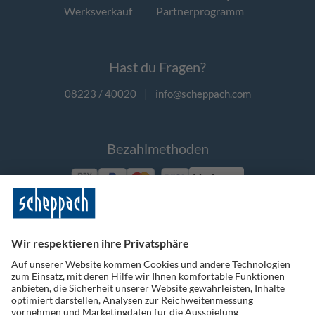
Werksverkauf
Partnerprogramm
Hast du Fragen?
08223 / 40020
|
info@scheppach.com
Bezahlmethoden
Vorkasse
Folge uns auf Social Media