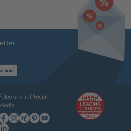
etter
!
nnieren
Folge uns auf Social
Media