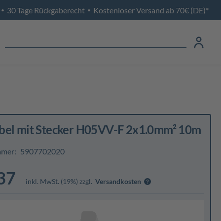
30 Tage Rückgaberecht
Kostenloser Versand ab 70€ (DE)*
•
•
bel mit Stecker H05VV-F 2x1.0mm² 10m
mmer:
5907702020
37
inkl. MwSt. (19%) zzgl.
Versandkosten