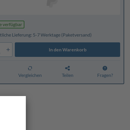
e verfügbar
tliche Lieferung: 5-7 Werktage
(Paketversand)
In den Warenkorb
e
n
Vergleichen
Teilen
Fragen?