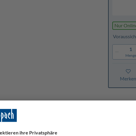
Nur Onlin
Voraussich
1
Meng
Merke