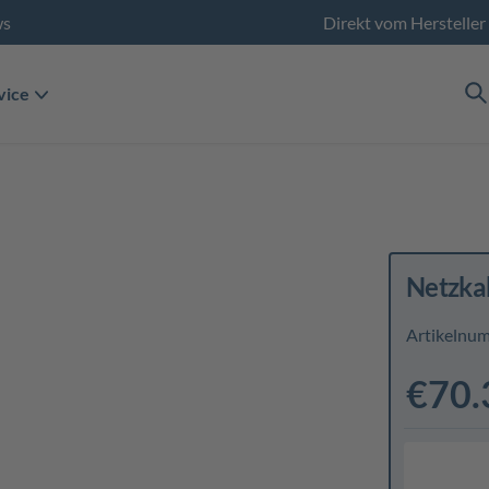
ws
Direkt vom Hersteller
vice
Netzka
Artikelnu
€70.