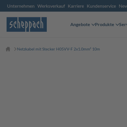
Unternehmen
Werksverkauf
Karriere
Kundenservice
Ne
Angebote
Produkte
Ser
Netzkabel mit Stecker H05VV-F 2x1.0mm² 10m