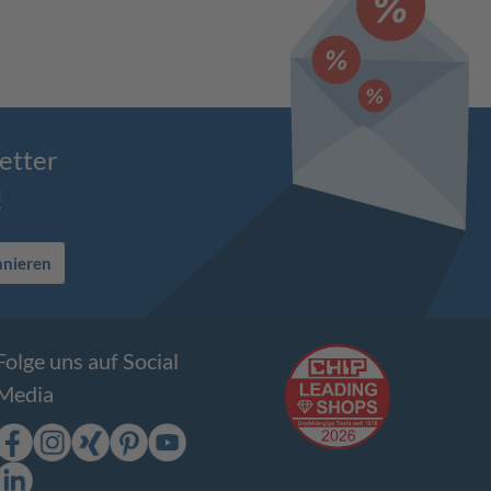
etter
!
nnieren
Folge uns auf Social
Media