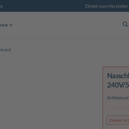
ws
Direkt vom Hersteller
vice
Modell
Nassch
240V/5
Artikelnu
Dieser Art