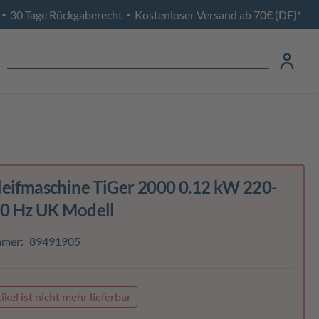
30 Tage Rückgaberecht
Kostenloser Versand ab 70€ (DE)*
•
•
leifmaschine TiGer 2000 0.12 kW 220-
0 Hz UK Modell
mmer:
89491905
ikel ist nicht mehr lieferbar