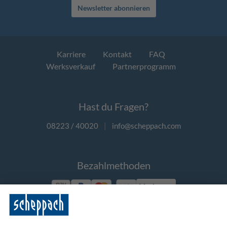
Newsletter abonnieren
Karriere
Kontakt
FAQ
Werksverkauf
Partnerprogramm
Hast du Fragen?
08223 / 40020
|
info@scheppach.com
Bezahlmethoden
Vorkasse