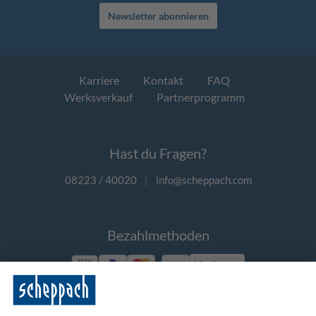
Newsletter abonnieren
Karriere
Kontakt
FAQ
Werksverkauf
Partnerprogramm
Hast du Fragen?
08223 / 40020
|
info@scheppach.com
Bezahlmethoden
Vorkasse