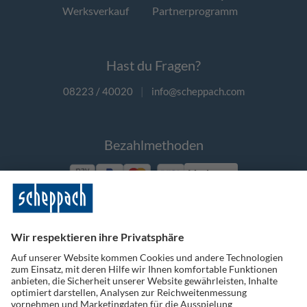
Werksverkauf
Partnerprogramm
Hast du Fragen?
08223 / 40020
|
info@scheppach.com
Bezahlmethoden
Vorkasse
Folge uns auf Social Media