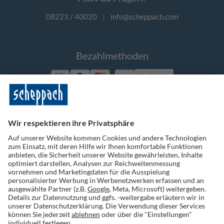
08223 / 40020
|
info@scheppach.com
Bezahlmethoden
Vorkasse
Folge uns auf Social Media