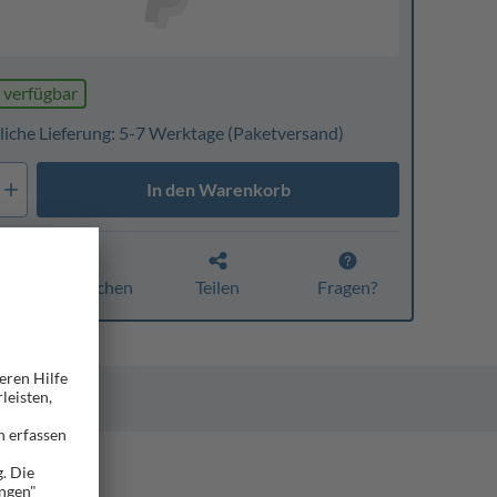
 verfügbar
liche Lieferung: 5-7 Werktage
(Paketversand)
In den Warenkorb
Vergleichen
Teilen
Fragen?