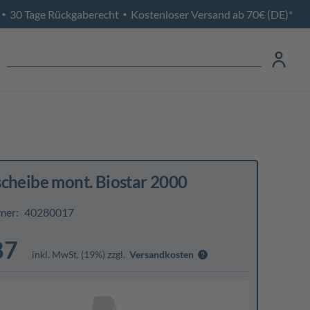
30 Tage Rückgaberecht
Kostenloser Versand ab 70€ (DE)*
•
•
cheibe mont. Biostar 2000
mer:
40280017
87
inkl. MwSt. (19%) zzgl.
Versandkosten