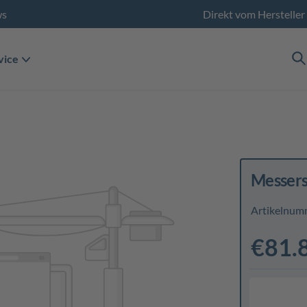
ws
Direkt vom Hersteller
vice
Messers
Artikelnum
€81.