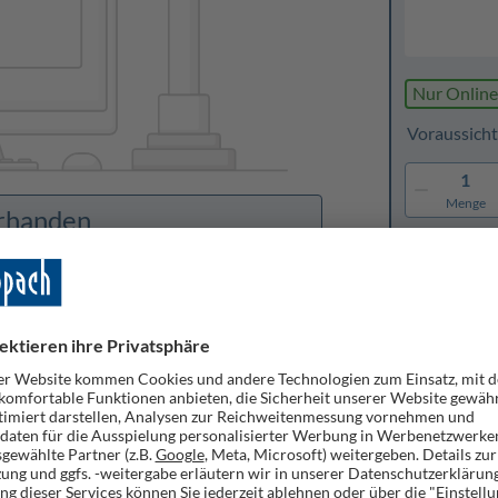
Nur Online
Voraussicht
1
Menge
orhanden
Merken