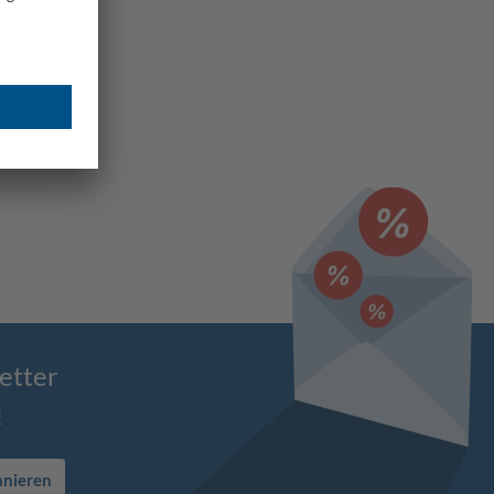
etter
!
nnieren