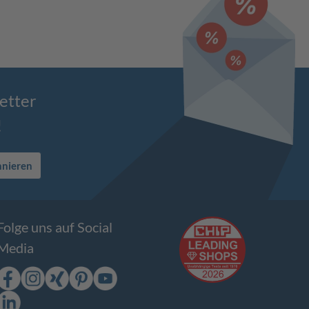
etter
!
nnieren
Folge uns auf Social
Media