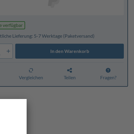
e verfügbar
tliche Lieferung: 5-7 Werktage
(Paketversand)
In den Warenkorb
e
n
Vergleichen
Teilen
Fragen?