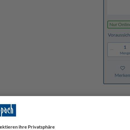
Nur Onlin
Voraussich
1
Meng
Merke