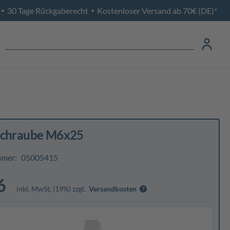
30 Tage Rückgaberecht
Kostenloser Versand ab 70€ (DE)*
•
•
schraube M6x25
mmer:
05005415
6
inkl. MwSt. (19%) zzgl.
Versandkosten