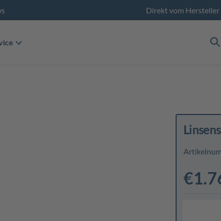
ws
Direkt vom Hersteller
vice
Linsen
Artikelnu
€1.7