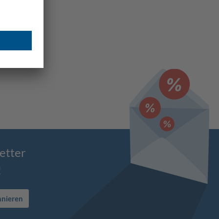
etter
!
nnieren