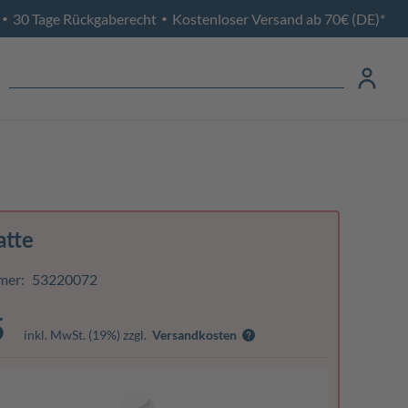
30 Tage Rückgaberecht
Kostenloser Versand ab 70€ (DE)*
•
•
atte
mer:
53220072
5
inkl. MwSt. (19%) zzgl.
Versandkosten