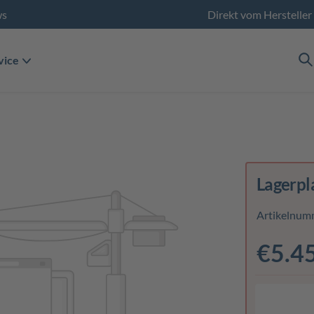
ws
Direkt vom Hersteller
vice
Lagerpl
Artikelnum
€5.4