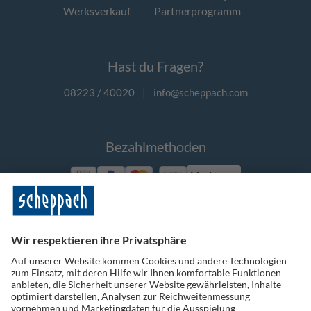
Werksverkauf
Partnerprogramm
Hast du Fragen?
08223 / 40020
|
info@scheppach.com
Bezahlmethoden
Vorkasse
Folge uns auf Social Media