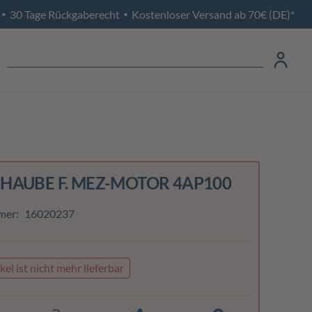
30 Tage Rückgaberecht
Kostenloser Versand ab 70€ (DE)*
•
•
HAUBE F. MEZ-MOTOR 4AP100
mer:
16020237
kel ist nicht mehr lieferbar