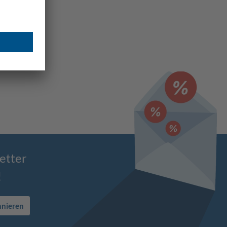
etter
!
nnieren