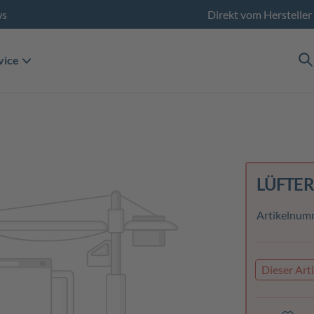
ws
Direkt vom Hersteller
vice
LÜFTER
Artikelnum
Dieser Arti